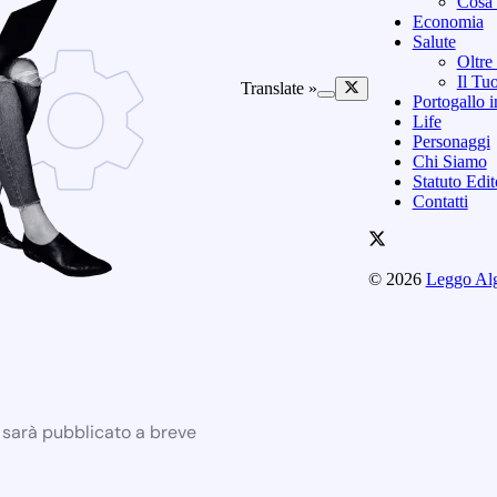
Cosa 
Economia
Salute
Oltre
Il Tu
Translate »
Portogallo i
Life
Personaggi
Chi Siamo
Statuto Edi
Contatti
© 2026
Leggo Al
e sarà pubblicato a breve