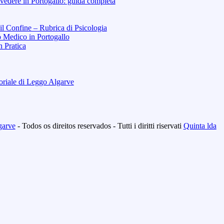
vedere in Portogallo: guida completa
 il Confine – Rubrica di Psicologia
o Medico in Portogallo
n Pratica
toriale di Leggo Algarve
garve
- Todos os direitos reservados - Tutti i diritti riservati
Quinta lda