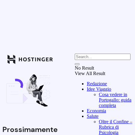
No Result
View All Result
Redazione
Idee Viaggio
Cosa vedere in
Portogallo: guida
completa
Economia
Salute
Oltre il Confine –
Rubrica di
Prossimamente
Psicologia