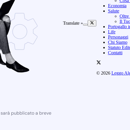
Cosa 
Economia
Salute
Oltre
Il Tu
Translate »
Portogallo i
Life
Personaggi
Chi Siamo
Statuto Edi
Contatti
© 2026
Leggo Al
e sarà pubblicato a breve