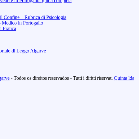
vedere in Portogallo: guida completa
 il Confine – Rubrica di Psicologia
o Medico in Portogallo
n Pratica
toriale di Leggo Algarve
garve
- Todos os direitos reservados - Tutti i diritti riservati
Quinta lda