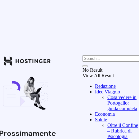
No Result
View All Result
Redazione
Idee Viaggio
Cosa vedere in
Portogallo:
guida completa
Economia
Salute
Oltre il Confine
– Rubrica di
Prossimamente
Psicologia