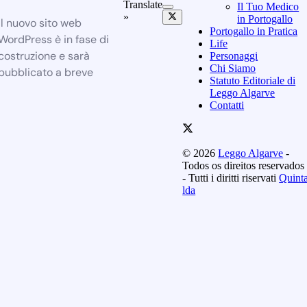
Translate
Il Tuo Medico
»
in Portogallo
Il nuovo sito web
Portogallo in Pratica
WordPress è in fase di
Life
costruzione e sarà
Personaggi
Chi Siamo
pubblicato a breve
Statuto Editoriale di
Leggo Algarve
Contatti
© 2026
Leggo Algarve
-
Todos os direitos reservados
- Tutti i diritti riservati
Quint
lda