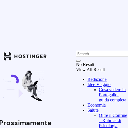
No Result
View All Result
Redazione
Idee Viaggio
Cosa vedere in
Portogallo:
guida completa
Economia
Salute
Oltre il Confine
– Rubrica di
Prossimamente
Psicologia