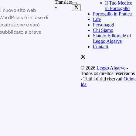
Translate
Il Tuo Medico
»
in Portogallo
Il nuovo sito web
Portogallo in Pratica
WordPress è in fase di
Life
costruzione e sarà
Personaggi
Chi Siamo
pubblicato a breve
Statuto Editoriale di
Leggo Algarve
Contatti
© 2026
Leggo Algarve
-
Todos os direitos reservados
- Tutti i diritti riservati
Quint
lda