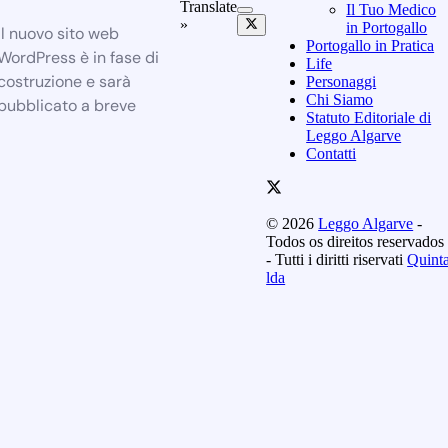
Translate
Il Tuo Medico
»
in Portogallo
Il nuovo sito web
Portogallo in Pratica
WordPress è in fase di
Life
costruzione e sarà
Personaggi
Chi Siamo
pubblicato a breve
Statuto Editoriale di
Leggo Algarve
Contatti
© 2026
Leggo Algarve
-
Todos os direitos reservados
- Tutti i diritti riservati
Quint
lda