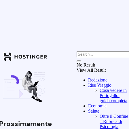
No Result
View All Result
Redazione
Idee Viaggio
Cosa vedere in
Portogallo:
guida completa
Economia
Salute
Oltre il Confine
– Rubrica di
Prossimamente
Psicologia