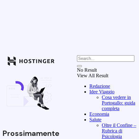
No Result
View All Result
Redazione
Idee Viaggio
Cosa vedere in
Portogallo: guida
completa
Economia
Salute
Oltre il Confine –
Rubrica di
Prossimamente
Psicologia