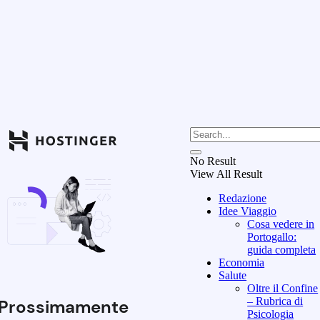
No Result
View All Result
Redazione
Idee Viaggio
Cosa vedere in
Portogallo:
guida completa
Economia
Salute
Oltre il Confine
– Rubrica di
Prossimamente
Psicologia