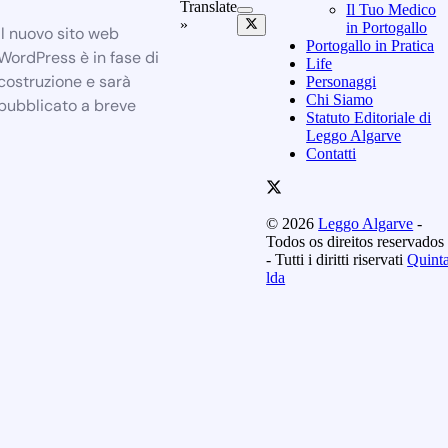
Translate
Il Tuo Medico
»
in Portogallo
Il nuovo sito web
Portogallo in Pratica
WordPress è in fase di
Life
costruzione e sarà
Personaggi
Chi Siamo
pubblicato a breve
Statuto Editoriale di
Leggo Algarve
Contatti
© 2026
Leggo Algarve
-
Todos os direitos reservados
- Tutti i diritti riservati
Quint
lda