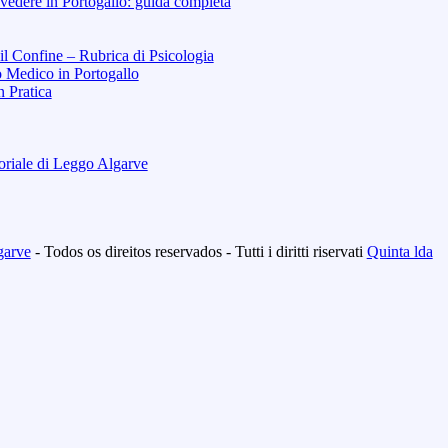
vedere in Portogallo: guida completa
 il Confine – Rubrica di Psicologia
o Medico in Portogallo
n Pratica
toriale di Leggo Algarve
garve
- Todos os direitos reservados - Tutti i diritti riservati
Quinta lda