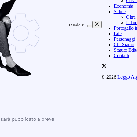
Cosa 
Economia
Salute
Oltre
Il Tu
Translate »
Portogallo i
Life
Personaggi
Chi Siamo
Statuto Edi
Contatti
© 2026
Leggo Al
e sarà pubblicato a breve