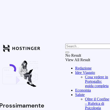
No Result
View All Result
Redazione
Idee Viaggio
Cosa vedere in
Portogallo:
guida completa
Economia
Salute
Oltre il Confine
– Rubrica di
Prossimamente
Psicologia