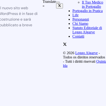
Translate
Il Tuo Medico
»
in Portogallo
Il nuovo sito web
Portogallo in Pratica
WordPress è in fase di
Life
costruzione e sarà
Personaggi
Chi Siamo
pubblicato a breve
Statuto Editoriale di
Leggo Algarve
Contatti
© 2026
Leggo Algarve
-
Todos os direitos reservados
- Tutti i diritti riservati
Quint
lda