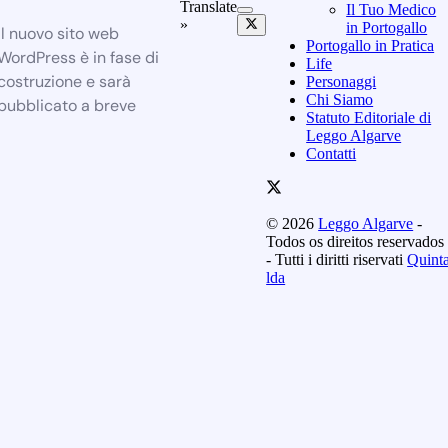
Translate
Il Tuo Medico
»
in Portogallo
Il nuovo sito web
Portogallo in Pratica
WordPress è in fase di
Life
costruzione e sarà
Personaggi
Chi Siamo
pubblicato a breve
Statuto Editoriale di
Leggo Algarve
Contatti
© 2026
Leggo Algarve
-
Todos os direitos reservados
- Tutti i diritti riservati
Quint
lda