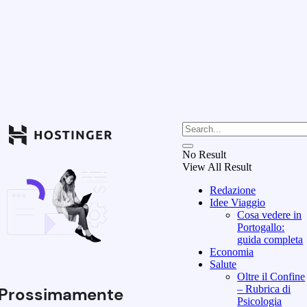
No Result
View All Result
Redazione
Idee Viaggio
Cosa vedere in
Portogallo:
guida completa
Economia
Salute
Oltre il Confine
– Rubrica di
Prossimamente
Psicologia