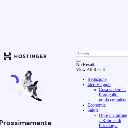
No Result
View All Result
Redazione
Idee Viaggio
Cosa vedere in
Portogallo:
guida completa
Economia
Salute
Oltre il Confine
– Rubrica di
Prossimamente
Psicologia