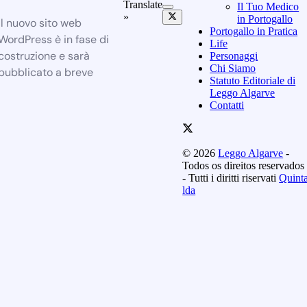
Translate
Il Tuo Medico
»
in Portogallo
Il nuovo sito web
Portogallo in Pratica
WordPress è in fase di
Life
costruzione e sarà
Personaggi
Chi Siamo
pubblicato a breve
Statuto Editoriale di
Leggo Algarve
Contatti
© 2026
Leggo Algarve
-
Todos os direitos reservados
- Tutti i diritti riservati
Quint
lda