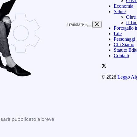
Cosa 
Economia
Salute
Oltre
Il Tu
Translate »
Portogallo i
Life
Personaggi
Chi Siamo
Statuto Edi
Contatti
© 2026
Leggo Al
e sarà pubblicato a breve