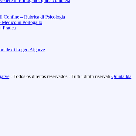
vedere in Portogallo: guida completa
 il Confine – Rubrica di Psicologia
o Medico in Portogallo
n Pratica
toriale di Leggo Algarve
garve
- Todos os direitos reservados - Tutti i diritti riservati
Quinta lda