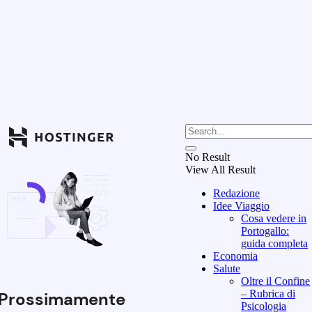
No Result
View All Result
Redazione
Idee Viaggio
Cosa vedere in
Portogallo:
guida completa
Economia
Salute
Oltre il Confine
– Rubrica di
Prossimamente
Psicologia