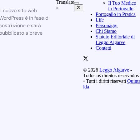
Translate
Il Tuo Medico
»
in Portogallo
Il nuovo sito web
Portogallo in Pratica
WordPress è in fase di
Life
costruzione e sarà
Personaggi
Chi Siamo
pubblicato a breve
Statuto Editoriale di
Leggo Algarve
Contatti
© 2026
Leggo Algarve
-
Todos os direitos reservados
- Tutti i diritti riservati
Quint
lda