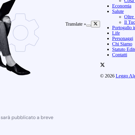
Cosa 
Economia
Salute
Oltre
Il Tu
Translate »
Portogallo i
Life
Personaggi
Chi Siamo
Statuto Edi
Contatti
© 2026
Leggo Al
e sarà pubblicato a breve