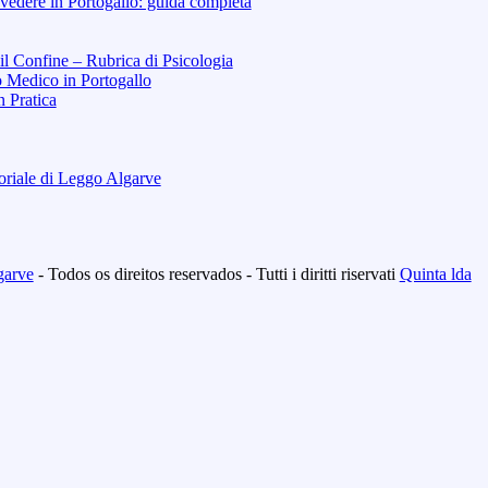
vedere in Portogallo: guida completa
 il Confine – Rubrica di Psicologia
o Medico in Portogallo
n Pratica
toriale di Leggo Algarve
garve
- Todos os direitos reservados - Tutti i diritti riservati
Quinta lda