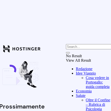
No Result
View All Result
Redazione
Idee Viaggio
Cosa vedere in
Portogallo:
guida completa
Economia
Salute
Oltre il Confine
– Rubrica di
Prossimamente
Psicologia