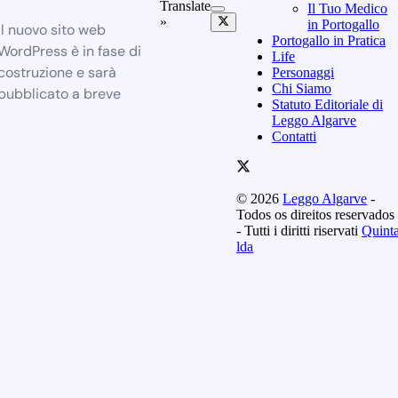
Translate
Il Tuo Medico
»
in Portogallo
Il nuovo sito web
Portogallo in Pratica
WordPress è in fase di
Life
costruzione e sarà
Personaggi
Chi Siamo
pubblicato a breve
Statuto Editoriale di
Leggo Algarve
Contatti
© 2026
Leggo Algarve
-
Todos os direitos reservados
- Tutti i diritti riservati
Quint
lda