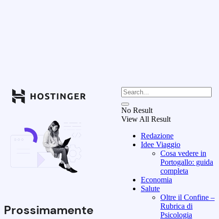
No Result
View All Result
Redazione
Idee Viaggio
Cosa vedere in
Portogallo: guida
completa
Economia
Salute
Oltre il Confine –
Rubrica di
Prossimamente
Psicologia