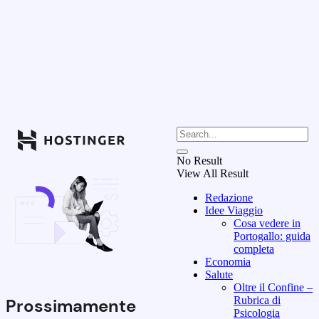
No Result
View All Result
Redazione
Idee Viaggio
Cosa vedere in
Portogallo: guida
completa
Economia
Salute
Oltre il Confine –
Rubrica di
Prossimamente
Psicologia