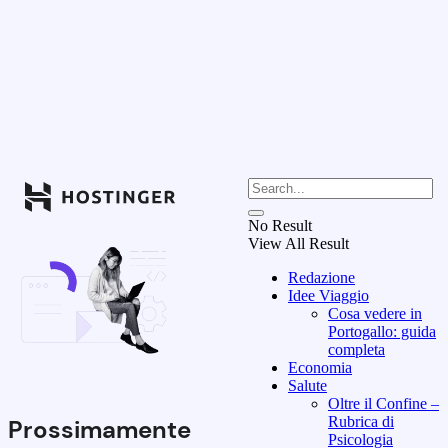
No Result
View All Result
Redazione
Idee Viaggio
Cosa vedere in
Portogallo: guida
completa
Economia
Salute
Oltre il Confine –
Rubrica di
Prossimamente
Psicologia