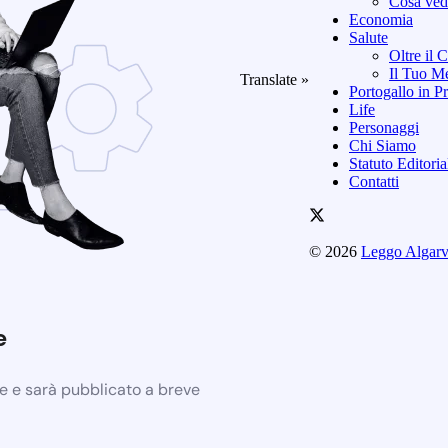
Cosa vede
Economia
Salute
Oltre il 
Il Tuo Me
Translate »
Portogallo in Pr
Life
Personaggi
Chi Siamo
Statuto Editori
Contatti
© 2026
Leggo Algar
e
ne e sarà pubblicato a breve