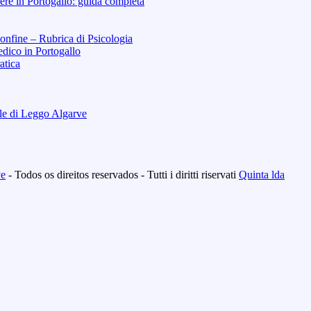
re in Portogallo: guida completa
Confine – Rubrica di Psicologia
dico in Portogallo
atica
ale di Leggo Algarve
ve
- Todos os direitos reservados - Tutti i diritti riservati
Quinta lda