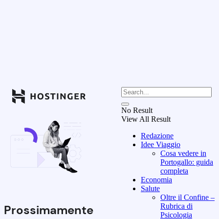
No Result
View All Result
Redazione
Idee Viaggio
Cosa vedere in
Portogallo: guida
completa
Economia
Salute
Oltre il Confine –
Rubrica di
Prossimamente
Psicologia