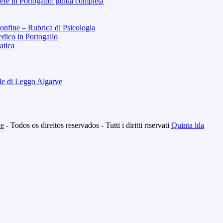
re in Portogallo: guida completa
Confine – Rubrica di Psicologia
dico in Portogallo
atica
ale di Leggo Algarve
ve
- Todos os direitos reservados - Tutti i diritti riservati
Quinta lda