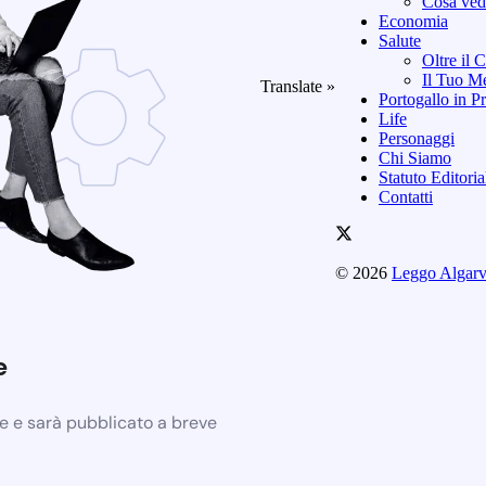
Cosa vede
Economia
Salute
Oltre il 
Il Tuo Me
Translate »
Portogallo in Pr
Life
Personaggi
Chi Siamo
Statuto Editori
Contatti
© 2026
Leggo Algar
e
ne e sarà pubblicato a breve