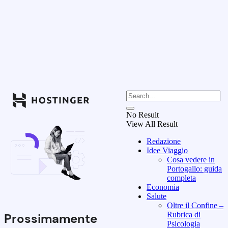
No Result
View All Result
Redazione
Idee Viaggio
Cosa vedere in
Portogallo: guida
completa
Economia
Salute
Oltre il Confine –
Rubrica di
Prossimamente
Psicologia