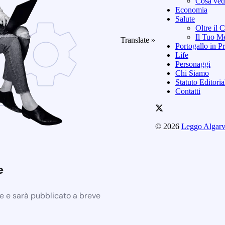
Cosa vede
Economia
Salute
Oltre il 
Il Tuo Me
Translate »
Portogallo in Pr
Life
Personaggi
Chi Siamo
Statuto Editori
Contatti
© 2026
Leggo Algar
e
ne e sarà pubblicato a breve