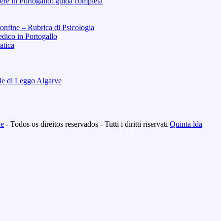
re in Portogallo: guida completa
Confine – Rubrica di Psicologia
dico in Portogallo
atica
ale di Leggo Algarve
ve
- Todos os direitos reservados - Tutti i diritti riservati
Quinta lda