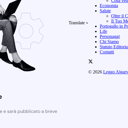
Cosa vede
Economia
Salute
Oltre il 
Il Tuo Me
Translate »
Portogallo in Pr
Life
Personaggi
Chi Siamo
Statuto Editori
Contatti
© 2026
Leggo Algar
e
ne e sarà pubblicato a breve