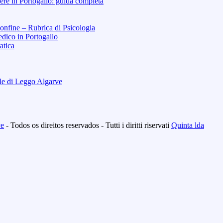
re in Portogallo: guida completa
Confine – Rubrica di Psicologia
dico in Portogallo
atica
ale di Leggo Algarve
ve
- Todos os direitos reservados - Tutti i diritti riservati
Quinta lda