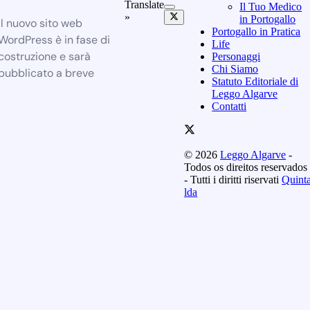
Translate
Il Tuo Medico
»
in Portogallo
Il nuovo sito web
Portogallo in Pratica
WordPress è in fase di
Life
costruzione e sarà
Personaggi
Chi Siamo
pubblicato a breve
Statuto Editoriale di
Leggo Algarve
Contatti
© 2026
Leggo Algarve
-
Todos os direitos reservados
- Tutti i diritti riservati
Quint
lda