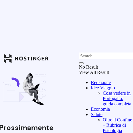
No Result
View All Result
Redazione
Idee Viaggio
Cosa vedere in
Portogallo:
guida completa
Economia
Salute
Oltre il Confine
– Rubrica di
Prossimamente
Psicologia