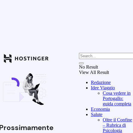
No Result
View All Result
Redazione
Idee Viaggio
Cosa vedere in
Portogallo:
guida completa
Economia
Salute
Oltre il Confine
– Rubrica di
Prossimamente
Psicologia