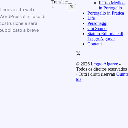
Translate
Il Tuo Medico
»
in Portogallo
Il nuovo sito web
Portogallo in Pratica
WordPress è in fase di
Life
costruzione e sarà
Personaggi
Chi Siamo
pubblicato a breve
Statuto Editoriale di
Leggo Algarve
Contatti
© 2026
Leggo Algarve
-
Todos os direitos reservados
- Tutti i diritti riservati
Quint
lda