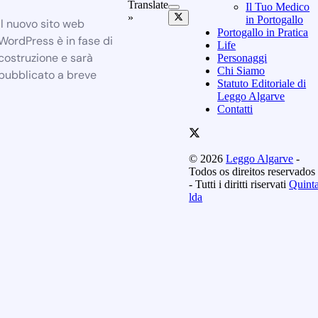
Translate
Il Tuo Medico
»
in Portogallo
Il nuovo sito web
Portogallo in Pratica
WordPress è in fase di
Life
costruzione e sarà
Personaggi
Chi Siamo
pubblicato a breve
Statuto Editoriale di
Leggo Algarve
Contatti
© 2026
Leggo Algarve
-
Todos os direitos reservados
- Tutti i diritti riservati
Quint
lda