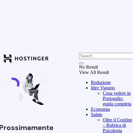
No Result
View All Result
Redazione
Idee Viaggio
Cosa vedere in
Portogallo:
guida completa
Economia
Salute
Oltre il Confine
– Rubrica di
Prossimamente
Psicologia