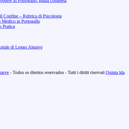
vedere in Portogallo: guida completa
 il Confine – Rubrica di Psicologia
o Medico in Portogallo
n Pratica
toriale di Leggo Algarve
garve
- Todos os direitos reservados - Tutti i diritti riservati
Quinta lda