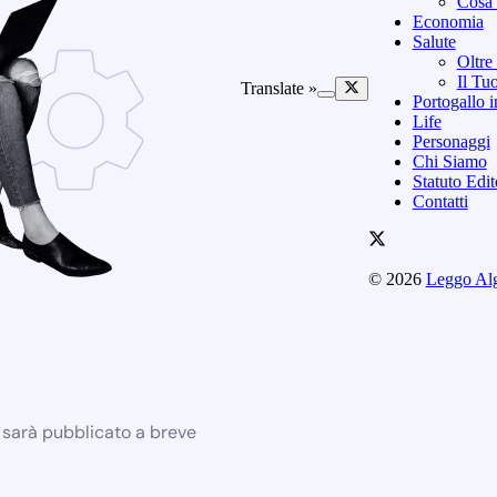
Cosa 
Economia
Salute
Oltre
Il Tu
Translate »
Portogallo i
Life
Personaggi
Chi Siamo
Statuto Edi
Contatti
© 2026
Leggo Al
e sarà pubblicato a breve