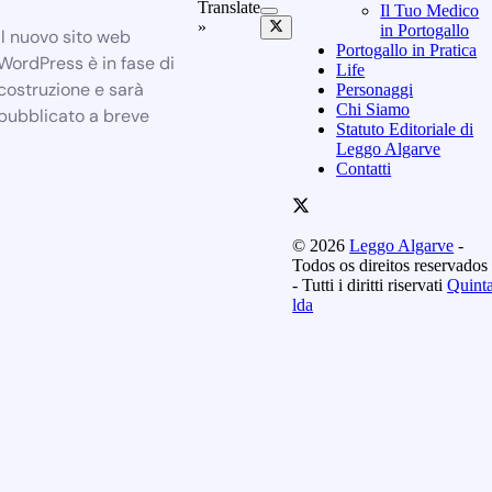
Translate
Il Tuo Medico
»
in Portogallo
Il nuovo sito web
Portogallo in Pratica
WordPress è in fase di
Life
costruzione e sarà
Personaggi
Chi Siamo
pubblicato a breve
Statuto Editoriale di
Leggo Algarve
Contatti
© 2026
Leggo Algarve
-
Todos os direitos reservados
- Tutti i diritti riservati
Quint
lda