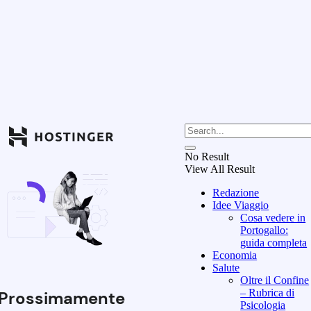
No Result
View All Result
Redazione
Idee Viaggio
Cosa vedere in
Portogallo:
guida completa
Economia
Salute
Oltre il Confine
– Rubrica di
Prossimamente
Psicologia