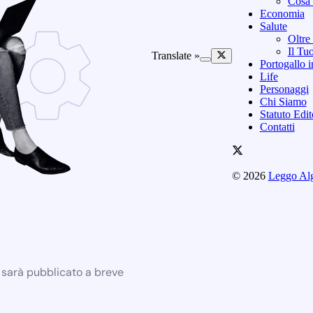
Cosa 
Economia
Salute
Oltre
Il Tu
Translate »
Portogallo i
Life
Personaggi
Chi Siamo
Statuto Edi
Contatti
© 2026
Leggo Al
e sarà pubblicato a breve