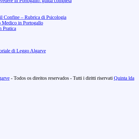
vedere in Portogallo: guida completa
 il Confine – Rubrica di Psicologia
o Medico in Portogallo
n Pratica
toriale di Leggo Algarve
garve
- Todos os direitos reservados - Tutti i diritti riservati
Quinta lda