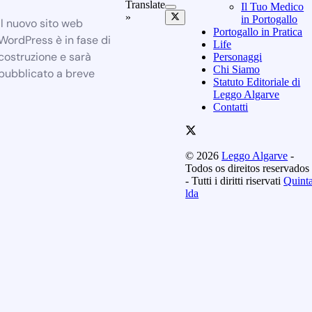
Translate
Il Tuo Medico
»
in Portogallo
Il nuovo sito web
Portogallo in Pratica
WordPress è in fase di
Life
costruzione e sarà
Personaggi
Chi Siamo
pubblicato a breve
Statuto Editoriale di
Leggo Algarve
Contatti
© 2026
Leggo Algarve
-
Todos os direitos reservados
- Tutti i diritti riservati
Quint
lda