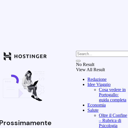
No Result
View All Result
Redazione
Idee Viaggio
Cosa vedere in
Portogallo:
guida completa
Economia
Salute
Oltre il Confine
– Rubrica di
Prossimamente
Psicologia