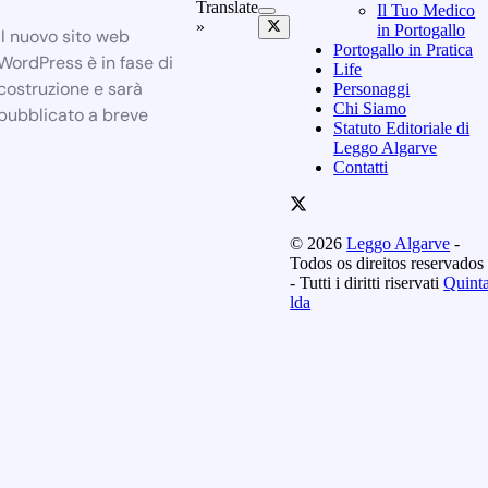
Translate
Il Tuo Medico
»
in Portogallo
Il nuovo sito web
Portogallo in Pratica
WordPress è in fase di
Life
costruzione e sarà
Personaggi
Chi Siamo
pubblicato a breve
Statuto Editoriale di
Leggo Algarve
Contatti
© 2026
Leggo Algarve
-
Todos os direitos reservados
- Tutti i diritti riservati
Quint
lda