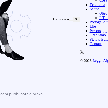
Cosa 
Economia
Salute
Oltre
Il Tu
Translate »
Portogallo i
Life
Personaggi
Chi Siamo
Statuto Edi
Contatti
© 2026
Leggo Al
e sarà pubblicato a breve