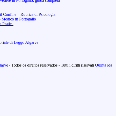
vedere in Portogallo: guida completa
 il Confine – Rubrica di Psicologia
o Medico in Portogallo
n Pratica
toriale di Leggo Algarve
garve
- Todos os direitos reservados - Tutti i diritti riservati
Quinta lda