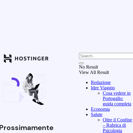
No Result
View All Result
Redazione
Idee Viaggio
Cosa vedere in
Portogallo:
guida completa
Economia
Salute
Oltre il Confine
– Rubrica di
Prossimamente
Psicologia