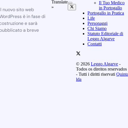
Translate
Il Tuo Medico
»
in Portogallo
Il nuovo sito web
Portogallo in Pratica
WordPress è in fase di
Life
costruzione e sarà
Personaggi
Chi Siamo
pubblicato a breve
Statuto Editoriale di
Leggo Algarve
Contatti
© 2026
Leggo Algarve
-
Todos os direitos reservados
- Tutti i diritti riservati
Quint
lda