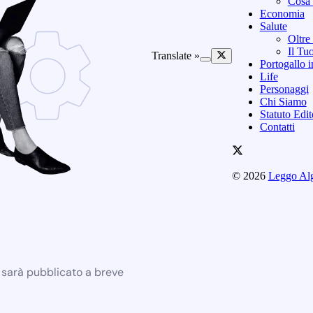
Cosa 
Economia
Salute
Oltre
Il Tu
Translate »
Portogallo i
Life
Personaggi
Chi Siamo
Statuto Edi
Contatti
© 2026
Leggo Al
e sarà pubblicato a breve