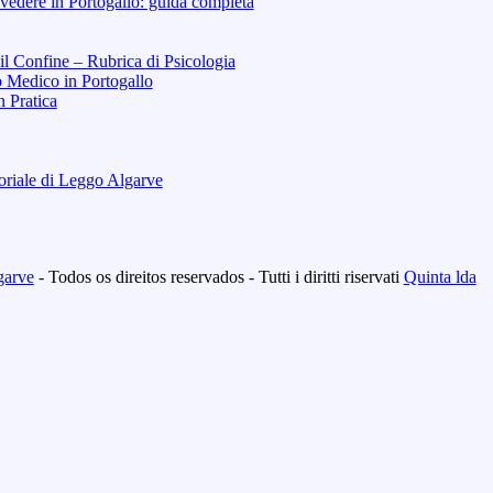
vedere in Portogallo: guida completa
 il Confine – Rubrica di Psicologia
o Medico in Portogallo
n Pratica
toriale di Leggo Algarve
garve
- Todos os direitos reservados - Tutti i diritti riservati
Quinta lda