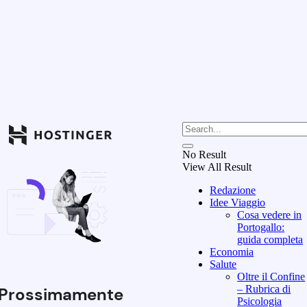
No Result
View All Result
Redazione
Idee Viaggio
Cosa vedere in
Portogallo:
guida completa
Economia
Salute
Oltre il Confine
– Rubrica di
Prossimamente
Psicologia