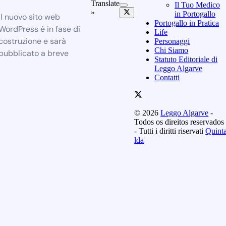
Translate
Il Tuo Medico
»
in Portogallo
Il nuovo sito web
Portogallo in Pratica
WordPress è in fase di
Life
costruzione e sarà
Personaggi
Chi Siamo
pubblicato a breve
Statuto Editoriale di
Leggo Algarve
Contatti
© 2026
Leggo Algarve
-
Todos os direitos reservados
- Tutti i diritti riservati
Quint
lda