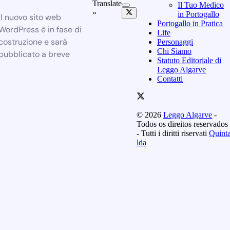
Translate
Il Tuo Medico
»
in Portogallo
Il nuovo sito web
Portogallo in Pratica
WordPress è in fase di
Life
costruzione e sarà
Personaggi
Chi Siamo
pubblicato a breve
Statuto Editoriale di
Leggo Algarve
Contatti
© 2026
Leggo Algarve
-
Todos os direitos reservados
- Tutti i diritti riservati
Quint
lda