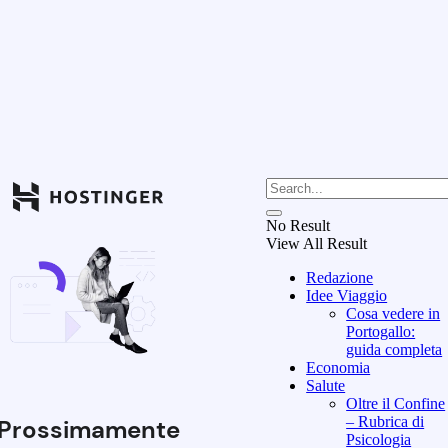
No Result
View All Result
Redazione
Idee Viaggio
Cosa vedere in
Portogallo:
guida completa
Economia
Salute
Oltre il Confine
– Rubrica di
Prossimamente
Psicologia