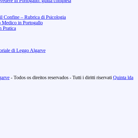
vedere in Portogallo: guida completa
 il Confine – Rubrica di Psicologia
o Medico in Portogallo
n Pratica
toriale di Leggo Algarve
garve
- Todos os direitos reservados - Tutti i diritti riservati
Quinta lda