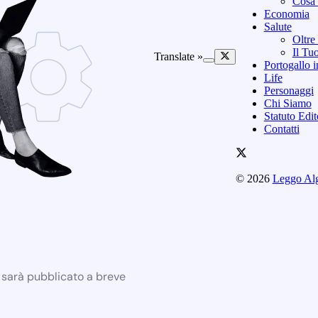
Cosa 
Economia
Salute
Oltre
Il Tu
Translate »
Portogallo i
Life
Personaggi
Chi Siamo
Statuto Edi
Contatti
© 2026
Leggo Al
e sarà pubblicato a breve