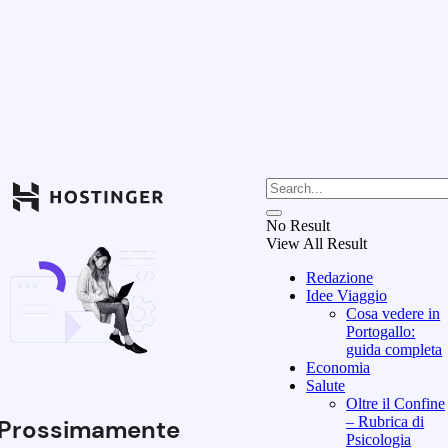
No Result
View All Result
Redazione
Idee Viaggio
Cosa vedere in
Portogallo:
guida completa
Economia
Salute
Oltre il Confine
– Rubrica di
Prossimamente
Psicologia