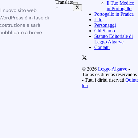
Translate
Il Tuo Medico
»
in Portogallo
Il nuovo sito web
Portogallo in Pratica
WordPress è in fase di
Life
costruzione e sarà
Personaggi
Chi Siamo
pubblicato a breve
Statuto Editoriale di
Leggo Algarve
Contatti
© 2026
Leggo Algarve
-
Todos os direitos reservados
- Tutti i diritti riservati
Quint
lda