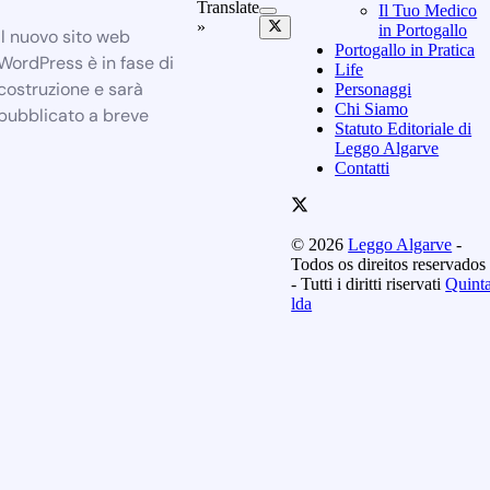
Translate
Il Tuo Medico
»
in Portogallo
Il nuovo sito web
Portogallo in Pratica
WordPress è in fase di
Life
costruzione e sarà
Personaggi
Chi Siamo
pubblicato a breve
Statuto Editoriale di
Leggo Algarve
Contatti
© 2026
Leggo Algarve
-
Todos os direitos reservados
- Tutti i diritti riservati
Quint
lda