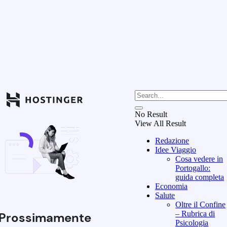
No Result
View All Result
Redazione
Idee Viaggio
Cosa vedere in
Portogallo:
guida completa
Economia
Salute
Oltre il Confine
– Rubrica di
Prossimamente
Psicologia