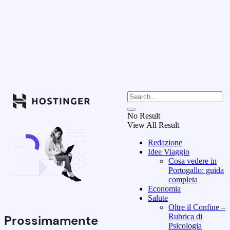
No Result
View All Result
Redazione
Idee Viaggio
Cosa vedere in
Portogallo: guida
completa
Economia
Salute
Oltre il Confine –
Rubrica di
Prossimamente
Psicologia