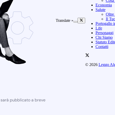
Cosa 
Economia
Salute
Oltre
Il Tu
Translate »
Portogallo i
Life
Personaggi
Chi Siamo
Statuto Edi
Contatti
© 2026
Leggo Al
e sarà pubblicato a breve