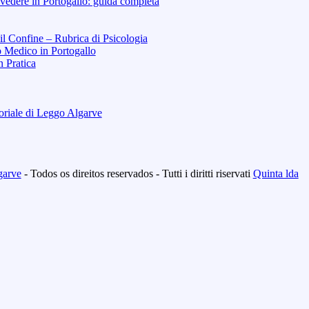
vedere in Portogallo: guida completa
 il Confine – Rubrica di Psicologia
o Medico in Portogallo
n Pratica
toriale di Leggo Algarve
garve
- Todos os direitos reservados - Tutti i diritti riservati
Quinta lda