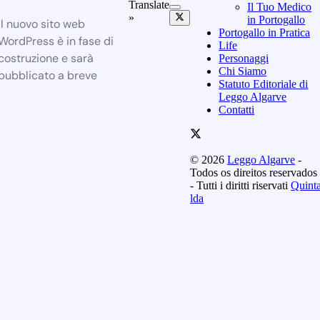
Translate
Il Tuo Medico
»
in Portogallo
Il nuovo sito web
Portogallo in Pratica
WordPress è in fase di
Life
costruzione e sarà
Personaggi
Chi Siamo
pubblicato a breve
Statuto Editoriale di
Leggo Algarve
Contatti
© 2026
Leggo Algarve
-
Todos os direitos reservados
- Tutti i diritti riservati
Quint
lda