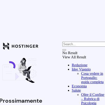
No Result
View All Result
Redazione
Idee Viaggio
Cosa vedere in
Portogallo:
guida completa
Economia
Salute
Oltre il Confine
– Rubrica di
Prossimamente
Psicologia