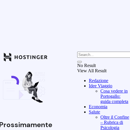
No Result
View All Result
Redazione
Idee Viaggio
Cosa vedere in
Portogallo:
guida completa
Economia
Salute
Oltre il Confine
– Rubrica di
Prossimamente
Psicologia