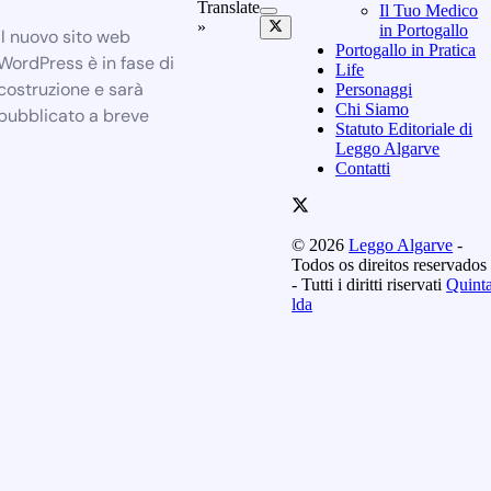
Translate
Il Tuo Medico
»
in Portogallo
Il nuovo sito web
Portogallo in Pratica
WordPress è in fase di
Life
costruzione e sarà
Personaggi
Chi Siamo
pubblicato a breve
Statuto Editoriale di
Leggo Algarve
Contatti
© 2026
Leggo Algarve
-
Todos os direitos reservados
- Tutti i diritti riservati
Quint
lda