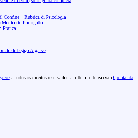
vedere in Portogallo: guida completa
 il Confine – Rubrica di Psicologia
o Medico in Portogallo
n Pratica
toriale di Leggo Algarve
garve
- Todos os direitos reservados - Tutti i diritti riservati
Quinta lda