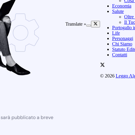
Cosa 
Economia
Salute
Oltre
Il Tu
Translate »
Portogallo i
Life
Personaggi
Chi Siamo
Statuto Edi
Contatti
© 2026
Leggo Al
e sarà pubblicato a breve