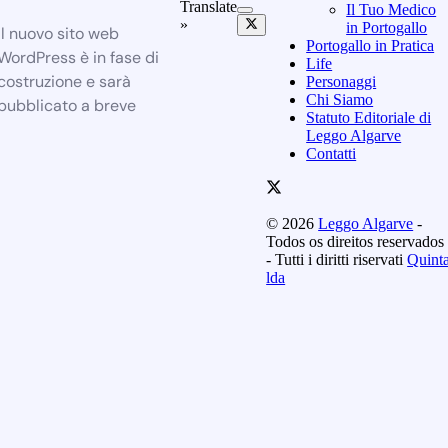
Translate
Il Tuo Medico
»
in Portogallo
Il nuovo sito web
Portogallo in Pratica
WordPress è in fase di
Life
costruzione e sarà
Personaggi
Chi Siamo
pubblicato a breve
Statuto Editoriale di
Leggo Algarve
Contatti
© 2026
Leggo Algarve
-
Todos os direitos reservados
- Tutti i diritti riservati
Quint
lda