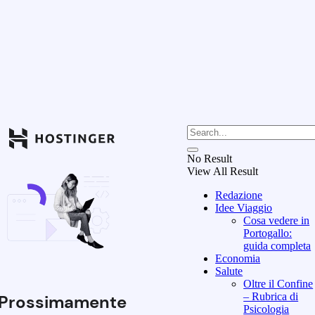
No Result
View All Result
Redazione
Idee Viaggio
Cosa vedere in
Portogallo:
guida completa
Economia
Salute
Oltre il Confine
– Rubrica di
Prossimamente
Psicologia