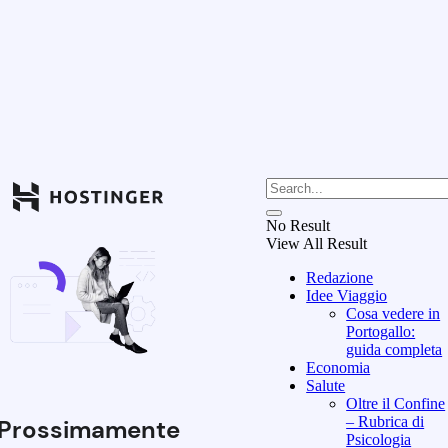
No Result
View All Result
Redazione
Idee Viaggio
Cosa vedere in
Portogallo:
guida completa
Economia
Salute
Oltre il Confine
– Rubrica di
Prossimamente
Psicologia