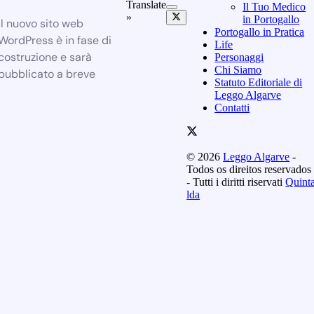
Translate
Il Tuo Medico
»
in Portogallo
Il nuovo sito web
Portogallo in Pratica
WordPress è in fase di
Life
costruzione e sarà
Personaggi
Chi Siamo
pubblicato a breve
Statuto Editoriale di
Leggo Algarve
Contatti
© 2026
Leggo Algarve
-
Todos os direitos reservados
- Tutti i diritti riservati
Quint
lda