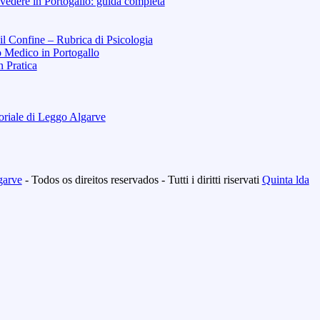
vedere in Portogallo: guida completa
 il Confine – Rubrica di Psicologia
o Medico in Portogallo
n Pratica
toriale di Leggo Algarve
garve
- Todos os direitos reservados - Tutti i diritti riservati
Quinta lda