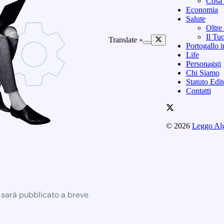
Cosa 
Economia
Salute
Oltre
Il Tu
Translate »
Portogallo i
Life
Personaggi
Chi Siamo
Statuto Edi
Contatti
© 2026
Leggo Al
e sarà pubblicato a breve