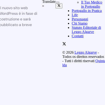
Translate
Il Tuo Medico
»
in Portogallo
Il nuovo sito web
Portogallo in Pratica
WordPress è in fase di
Life
costruzione e sarà
Personaggi
Chi Siamo
pubblicato a breve
Statuto Editoriale di
Leggo Algarve
Contatti
© 2026
Leggo Algarve
-
Todos os direitos reservados
- Tutti i diritti riservati
Quint
lda