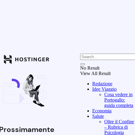
No Result
View All Result
Redazione
Idee Viaggio
Cosa vedere in
Portogallo:
guida completa
Economia
Salute
Oltre il Confine
– Rubrica di
Prossimamente
Psicologia